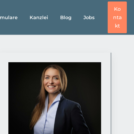
Ko
nta
rmulare
Kanzlei
Blog
Jobs
kt