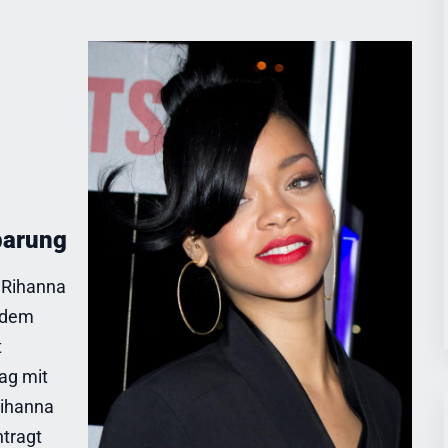
barung
n Rihanna
 dem
t
ag mit
Rihanna
ntragt