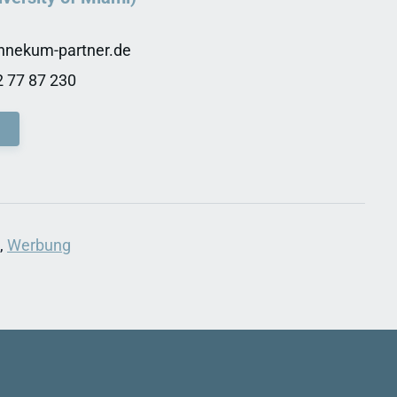
nnekum-partner.de
 77 87 230
,
Werbung