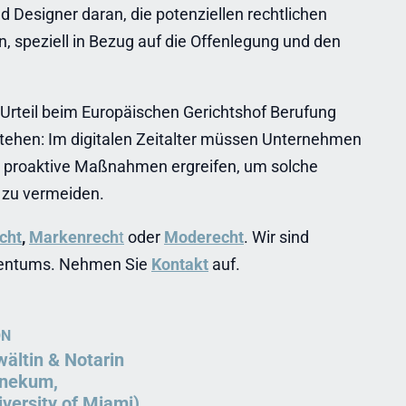
d Designer daran, die potenziellen rechtlichen
, speziell in Bezug auf die Offenlegung und den
Urteil beim Europäischen Gerichtshof Berufung
estehen: Im digitalen Zeitalter müssen Unternehmen
d proaktive Maßnahmen ergreifen, um solche
s zu vermeiden.
cht
,
Markenrech
t
oder
Moderecht
. Wir sind
Eigentums. Nehmen Sie
Kontakt
auf.
ON
ältin & Notarin
nnekum,
iversity of Miami)