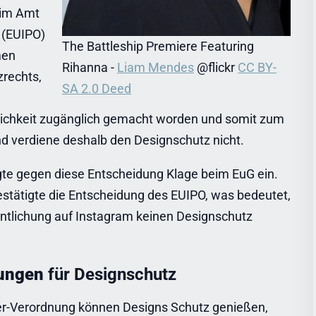
eim Amt
 (EUIPO)
The Battleship Premiere Featuring
men
Rihanna -
Liam Mendes
@flickr
CC BY-
zrechts,
SA 2.0 Dee
d
tlichkeit zugänglich gemacht worden und somit zum
nd verdiene deshalb den Designschutz nicht.
te gegen diese Entscheidung Klage beim EuG ein.
stätigte die Entscheidung des EUIPO, was bedeutet,
ntlichung auf Instagram keinen Designschutz
gungen
für Designschutz
r-Verordnung können Designs Schutz genießen,