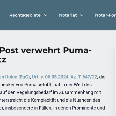
Rechtsgebiete
Notariat
Notar-Fo
-Post verwehrt Puma-
tz
en Union (EuG)
,
Urt. v. 06.03.2024, Az. T-647/22
,
die
eaker von Puma betrifft, hat in der Welt des
nd auf den Regelungsbedarf im Zusammenhang mit
terstreicht die Komplexität und die Nuancen des
er, insbesondere in Fällen, in denen Prominente und