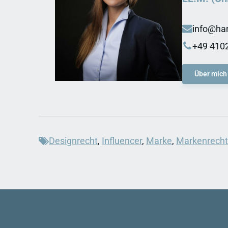
info@ha
+49 4102
Über mich
Designrecht
,
Influencer
,
Marke
,
Markenrecht