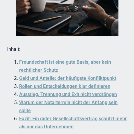
Inhalt:
Freundschaft ist eine gute Basis, aber kein
rechtlicher Schutz
Geld und Anteile: der häufigste Konfliktpunkt
Rollen und Entscheidungen klar definieren
Ausstieg, Trennung und Exit nicht verdrängen
Warum der Notartermin nicht der Anfang sein
sollte
Fazit: Ein guter Gesellschaftsvertrag schützt mehr
als nur das Unternehmen